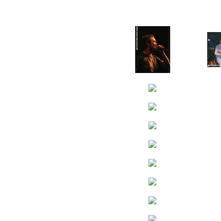
Volbeat + Kayser + Pre