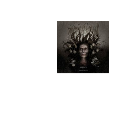
Nachtmystium - Addicts: Black Me
Tra
01.
02.
03.
04.
05.
06.
07.
08.
09.
10.
Rel
Gen
Info
Die Musik von Nachtmystium ist sic
das Album "Addicts: Black Meddle Pt
melodisch, es ist eingängig und es 
Songs variiert von Stück zu Stück 
Gesang selbst. Die Platte rotiert 
CD-Player und wird dort so schnell
die Scheuklappen ab und lasst eu
von Vorgängeralbum "Assassin" we