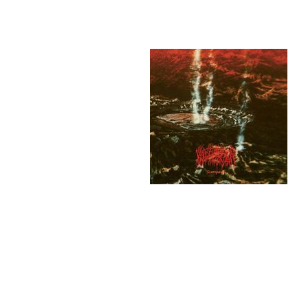
Blood Incantation - Starspawn (08.2016)
Tra
01.
02.
03.
04.
05.
Rel
Gen
Info